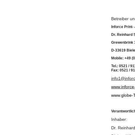
Betreiber un
Inforce Print-
Dr. Reinhard
Grewenbrink 
D-33619 Biele
Mobile: +49 (
Tel.: 0521 / 9
Fax: 0521 / 91
info1@infor
www.inforce
www.globe-T
Verantwortlich
Inhaber:
Dr. Reinhar