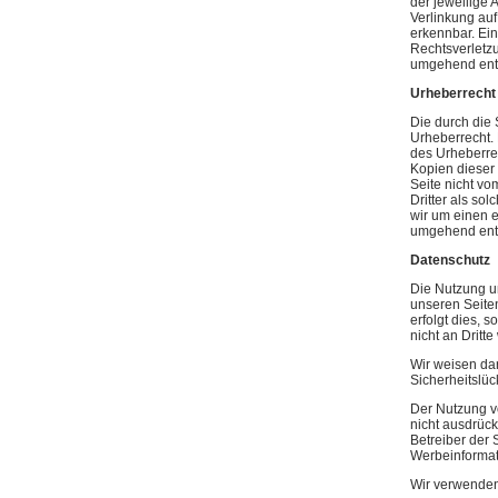
der jeweilige 
Verlinkung auf
erkennbar. Ein
Rechtsverletz
umgehend ent
Urheberrecht
Die durch die 
Urheberrecht. 
des Urheberrec
Kopien dieser 
Seite nicht vo
Dritter als so
wir um einen 
umgehend ent
Datenschutz
Die Nutzung u
unseren Seite
erfolgt dies, 
nicht an Dritt
Wir weisen dar
Sicherheitslüc
Der Nutzung v
nicht ausdrück
Betreiber der 
Werbeinformat
Wir verwenden