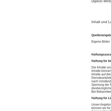
Diplom-Wirts
Inhalt und L
Quellenangabe
Eigene Bilder
Haftungsauss
Haftung für In
Die Inhalte uns
Inhalte könne
Inhalte auf di
Diensteanbiete
nach Umständen
Sperrung der 
diesbezügliche
Bei Bekanntwe
Haftung für L
Unser Angebot 
können wir für